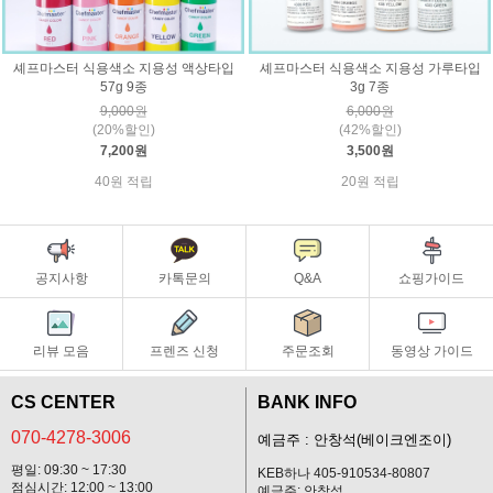
셰프마스터 식용색소 지용성 액상타입
셰프마스터 식용색소 지용성 가루타입
57g 9종
3g 7종
9,000원
6,000원
(20%할인)
(42%할인)
7,200원
3,500원
40원 적립
20원 적립
공지사항
카톡문의
Q&A
쇼핑가이드
리뷰 모음
프렌즈 신청
주문조회
동영상 가이드
CS CENTER
BANK INFO
070-4278-3006
예금주 : 안창석(베이크엔조이)
평일: 09:30 ~ 17:30
KEB하나 405-910534-80807
점심시간: 12:00 ~ 13:00
예금주: 안창석