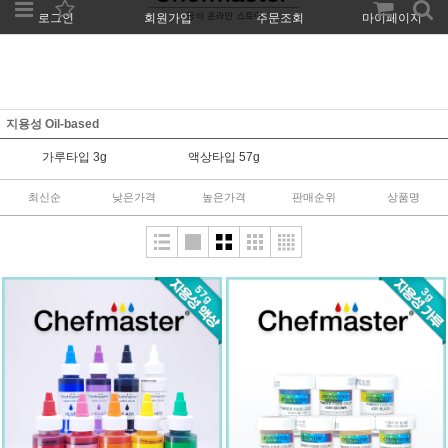
로그인
회원가입
주문조회
마이페이지
지용성 Oil-based
가루타입 3g
액상타입 57g
최신순
낮은가격
높은가격
판매순위
상품명