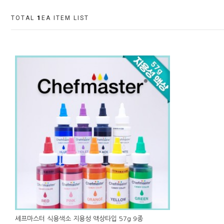
TOTAL
1
EA ITEM LIST
셰프마스터 식용색소 지용성 액상타입 57g 9종