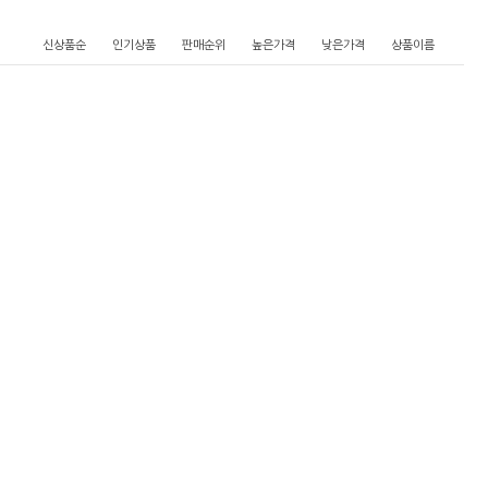
신상품순
인기상품
판매순위
높은가격
낮은가격
상품이름