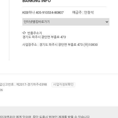
BANKING INFO
KEB하나 405-910534-80807
예금주 : 안창석
반품주소지
경기도 파주시 광탄면 부흥로 473
사업장주소 : 경기도 파주시 광탄면 부흥로 473 (우)10830
업신고번호 :
제2017-경기파주-0398
사업자정보확인
06
이크엔조이 에게 있으며, 무단 도용시 법적인 제재를 받을 수 있습니다.