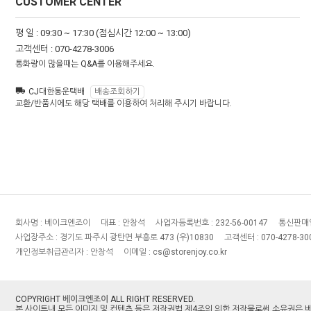
CUSTOMER CENTER
평 일 : 09:30 ~ 17:30 (점심시간 12:00 ~ 13:00)
고객센터 : 070-4278-3006
통화량이 많을때는 Q&A를 이용해주세요.
CJ대한통운택배
배송조회하기
교환/반품시에도 해당 택배를 이용하여 처리해 주시기 바랍니다.
회사명 :
베이크엔조이
대표 :
안창석
사업자등록번호 :
232-56-00147
통신판매
사업장주소 :
경기도 파주시 광탄면 부흥로 473 (우)10830
고객센터 :
070-4278-30
개인정보취급관리자 :
안창석
이메일 :
cs@storenjoy.co.kr
COPYRIGHT
베이크엔조이
ALL RIGHT RESERVED.
본 사이트내 모든 이미지 및 컨텐츠 등은 저작권법 제4조의 의한 저작물로써 소유권은 베