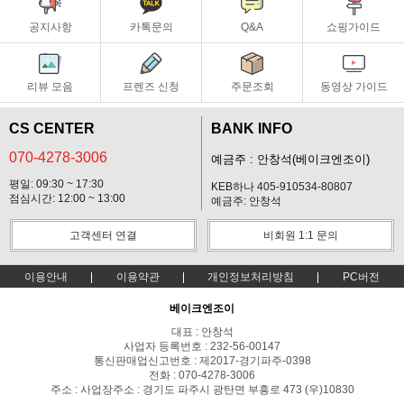
공지사항
카톡문의
Q&A
쇼핑가이드
리뷰 모음
프렌즈 신청
주문조회
동영상 가이드
CS CENTER
BANK INFO
070-4278-3006
예금주 : 안창석(베이크엔조이)
평일: 09:30 ~ 17:30
KEB하나 405-910534-80807
점심시간: 12:00 ~ 13:00
예금주: 안창석
고객센터 연결
비회원 1:1 문의
이용안내
이용약관
개인정보처리방침
PC버전
베이크엔조이
대표 : 안창석
사업자 등록번호 : 232-56-00147
통신판매업신고번호 : 제2017-경기파주-0398
전화 : 070-4278-3006
주소 : 사업장주소 : 경기도 파주시 광탄면 부흥로 473 (우)10830