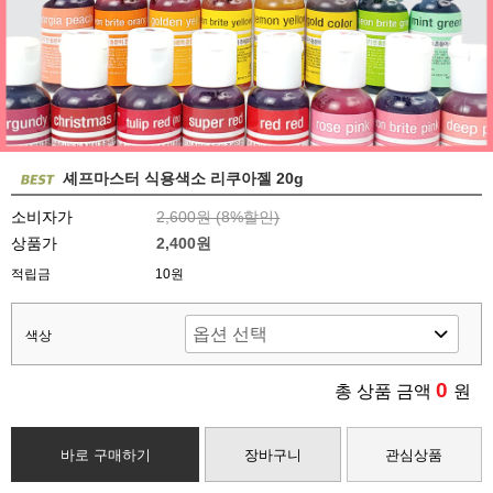
셰프마스터 식용색소 리쿠아젤 20g
소비자가
2,600원 (
8
%할인)
상품가
2,400원
적립금
10원
색상
0
총 상품 금액
원
바로 구매하기
장바구니
관심상품